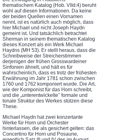
thematischem Katalog (Hob. VIId:4) beruht
wohl auf diesen Informationen. Da keine
der beiden Quellen einen Vornamen
nennt, ist es natürlich auch möglich, dass
hier Michael und nicht Joseph Haydn
gemeint ist. Und tatsächlich betrachtet
Sherman in seinem thema­tischen Katalog
dieses Konzert als ein Werk Michael
Haydns (MH 53). Er stellt heraus, dass die
Schreibweise der Streicherstimmen
derjenigen der frühen Grosswardeiner
Sinfo­nien ähnelt, und hält es für
wahrscheinlich, dass es trotz der frühesten
Erwähnung im Jahr 1781 schon zwischen
1760 und 1762 komponiert wurde. Die Art,
wie der Komponist für das Horn schreibt,
und die „unterentwickelte" formale und
tonale Struktur des Werkes stützen diese
These.
Michael Haydn hat zwei konzertante
Werke für Horn und Orchester
hinterlassen, die als gesichert gelten: das
Concertino für Horn und Posaune,
eigentlich Satz III und IV des im August