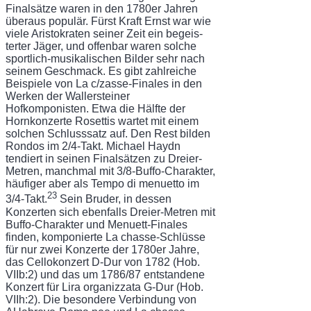
Finalsätze waren in den 1780er Jahren
überaus populär. Fürst Kraft Ernst war wie
viele Aristokraten seiner Zeit ein begeis­
terter Jäger, und offenbar waren solche
sportlich-musikalischen Bilder sehr nach
seinem Geschmack. Es gibt zahlreiche
Beispiele von La c/zasse-Finales in den
Werken der Waller­steiner
Hofkomponisten. Etwa die Hälfte der
Hornkonzerte Rosettis wartet mit einem
solchen Schlusssatz auf. Den Rest bilden
Rondos im 2/4-Takt. Michael Haydn
tendiert in seinen Finalsätzen zu Dreier-
Metren, manchmal mit 3/8-Buffo-Charakter,
häufiger aber als Tempo di menuetto im
23
3/4-Takt.
Sein Bruder, in dessen
Konzerten sich ebenfalls Dreier-Metren mit
Buffo-Charakter und Menuett-Finales
finden, komponierte La chasse-Schlüsse
für nur zwei Konzerte der 1780er Jahre,
das Cellokonzert D-Dur von 1782 (Hob.
VIIb:2) und das um 1786/87 entstandene
Konzert für Lira organizzata G-Dur (Hob.
VIIh:2). Die besondere Verbindung von