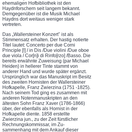
ehemaligen Hofbibliothek ist den
Haydnforschern seit langem bekannt.
Demgegenüber ist die Musik Michael
Haydns dort weitaus weniger stark
vertreten.
Das „Wallersteiner Konzert" ist als
Stimmensatz erhalten. Der hastig notierte
Titel lautet: Concerto per due Corni
Principle [!] / in Dis /Due violini /Due oboe
due viola / Cor[n]i di Rinfo[rzo] /Basso. Die
bereits erwähnte Zuweisung (par Michael
Heiden) in hellerer Tinte stammt von
anderer Hand und wurde später ergänzt.
Ursprünglich war das Manuskript im Besitz
des zweiten Hornisten der Wallersteiner
Hofkapelle, Franz Zwierzina (1751 -1825).
Nach seinem Tod ging es zusammen mit
anderen Notenmanuskripten an den
ältesten Sohn Franz Xaver (1786-1866)
über, der ebenfalls als Hornist in der
Hofkapelle diente. 1858 erstellte
Zwierzina jun., zu der Zeit fürstlicher
Rechnungskommissar, im Zu­
sammenhang mit dem Ankauf dieser