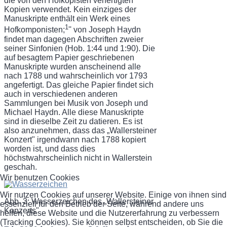
die von den Hofkopisten verfertigten
Kopien verwendet. Kein einziges der
Manuskripte enthält ein Werk eines
1
Hofkomponisten;
'' von Joseph Haydn
findet man dagegen Abschriften zweier
seiner Sinfonien (Hob. 1:44 und 1:90). Die
auf besagtem Papier geschriebenen
Manuskripte wurden anscheinend alle
nach 1788 und wahr­scheinlich vor 1793
angefertigt. Das gleiche Papier findet sich
auch in verschiedenen an­deren
Sammlungen bei Musik von Joseph und
Michael Haydn. Alle diese Manuskripte
sind in dieselbe Zeit zu datieren. Es ist
also anzunehmen, dass das „Wallersteiner
Konzert" irgendwann nach 1788 kopiert
worden ist, und dass dies
höchstwahrscheinlich nicht in Wallerstein
geschah.
Wir benutzen Cookies
Wir nutzen Cookies auf unserer Website. Einige von ihnen sind
Abb. 3: Wasserzeichen des „Wallersteiner
essenziell für den Betrieb der Seite, während andere uns
Konzerts"
helfen, diese Website und die Nutzererfahrung zu verbessern
(Tracking Cookies). Sie können selbst entscheiden, ob Sie die