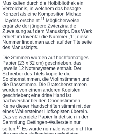
Musikalien durch die Hofbibliothek ein
Verzeichnis, in welchem das besagte
Konzert als eine Komposition Michael
11
Haydns erscheint.
Mög­licherweise
ergänzte der jüngere Zwierzina die
Zuweisung auf dem Manuskript. Das Werk
erhielt im Inventar die Nummer „1"; diese
Nummer findet man auch auf der Titelseite
des Manuskripts.
Die Stimmen wurden auf hochformatiges
Papier (23 x 32 cm) geschrieben, das
jeweils 12 Notensysteme enthält. Der
Schreiber des Titels kopierte die
Solohornstimmen, die Violinstimmen und
die Bassstimme. Die Bratschenstimmen
wurden von einem anderen Kopisten
geschrieben; eine dritte Hand ist
nachweisbar bei den Oboenstimmen.
Keine dieser Handschriften stimmt mit der
eines Wallersteiner Hofkopisten überein.
Das ver­wendete Papier findet sich in der
Sammlung Oettingen-Wallerstein nur
14
selten.
Es wurde normalerweise nicht für