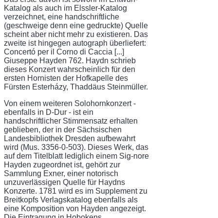
Katalog als auch im Elssler-Katalog
verzeichnet, eine handschriftliche
(geschweige denn eine ge­druckte) Quelle
scheint aber nicht mehr zu existieren. Das
zweite ist hingegen autograph überliefert:
Concertó per il Corno di Caccia [...]
Giuseppe Hayden 762. Haydn schrieb
dieses Konzert wahrscheinlich für den
ersten Hornisten der Hofkapelle des
Fürsten Esterházy, Thaddäus Steinmüller.
Von einem weiteren Solohornkonzert -
ebenfalls in D-Dur - ist ein
handschriftlicher Stimmensatz erhalten
geblieben, der in der Sächsischen
Landesbibliothek Dresden aufbe­wahrt
wird (Mus. 3356-0-503). Dieses Werk, das
auf dem Titelblatt lediglich einem Sig-nore
Hayden zugeordnet ist, gehört zur
Sammlung Exner, einer notorisch
unzuverlässigen Quelle für Haydns
Konzerte. 1781 wird es im Supplement zu
Breitkopfs Verlagskatalog ebenfalls als
eine Komposition von Hayden angezeigt.
Die Eintragung in Hobokens