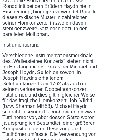
AUabreve-Roma nee und La chasse-
Rondo tritt bei den Brüdern Haydn nie in
Erscheinung, hingegen verwendet Rosetti
dieses zyklische Muster in zahlreichen
seiner Hornkonzerte, in zweien davon
steht der zweite Satz noch dazu in der
parallelen Molltonart.
Instrumentierung
Verschiedene Instrumentationsmerkinale
des „Wallersteiner Konzerts" stehen nicht
im Ein­klang mit der Praxis bei Michael und
Joseph Haydn. So fehlen sowohl in
Joseph Haydns erhaltenem
Solohornkonzert von 1762 als auch in
seinem verlorenen Doppelhornkonzert
Tuttihörner, und dies gilt in gleicher Weise
für das fragliche Hornkonzert Hob. VIId:4
(bzw. Sherman MH53). Michael Haydn
schreibt in seinem D-Dur-Concertino zwar
Tutti-hörner vor, aber dessen Sätze waren
ja ursprünglich Bestandteil einer größeren
Komposi­tion, deren Besetzung auch
Tuttihörner umfasste. Die Verwendung von
Tuttihörnern ist dagegen für die