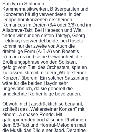
Satztyp in Sinfonien,
Kammermusikwerken, Bläser­partiten und
Konzerten häufig verwendeten. In den
Doppelhornkonzerten erscheinen
Romances im Dreier- (3/4 oder 3/8) und im
Allabreve-Takt. Bei Hiebesch und Witt
finden wir nur den ersten Takttyp, Georg
Feldmayr verwendet beide, bei Rosetti
kommt nur der zweite vor. Auch die
dreiteilige Form (A-B-A) von Rosettis
Romances und seine Ge­wohnheit, die
Eröffnungsphrase von den Solisten,
gefolgt vom Tutti des Orchesters, spie­len
zu lassen, stimmt mit dem „Wallersteiner
Konzert" überein. Ein solcher Satzanfang
wäre für die beiden Haydn sehr
ungewöhnlich, da sie generell die
umgekehrte Reihenfolge bevorzugen.
Obwohl nicht ausdrücklich so benannt,
schließt das „Wallersteiner Konzert" mit
einem La chasse-Rondo. Mit
galoppierenden trochäischen Rhythmen,
dem 6/8-Takt und Horn­ruf-Melodien malt
die Musik das Bild einer Jagd. Derartige