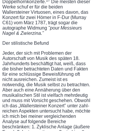
17
Doppelhornkonzerte.
Die meisten dieser
Wer­ke schuf er für die beiden
Wallersteiner Virtuosen, eines davon, das
Konzert für zwei Hörner in F-Dur (Murray
C61) vom März 1787, trägt sogar die
autographe Widmung
"pour Messieurs
Nagel & Zwierzina."
Der stilistische Befund
Jeder, der sich mit Problemen der
Autorschaft von Musik des späten 18.
Jahrhunderts beschäftigt hat, weiß, dass
die bisher betrachteten Daten und Fakten
für eine schlüssige Beweisführung oft
nicht ausreichen. Zumeist ist es
notwendig, die Musik selbst zu be­trachten.
Aber auch eine Annäherung über den
musikalischen Stil ist vielfach mehrdeutig
und muss mit Vorsicht geschehen. Obwohl
ich das „Wallersteiner Konzert" unter zahl­
reichen Aspekten untersucht habe, möchte
ich mich bei meiner vergleichenden
Analyse auf folgende Bereiche
beschränken: 1. Zyklische Anlage (äußere