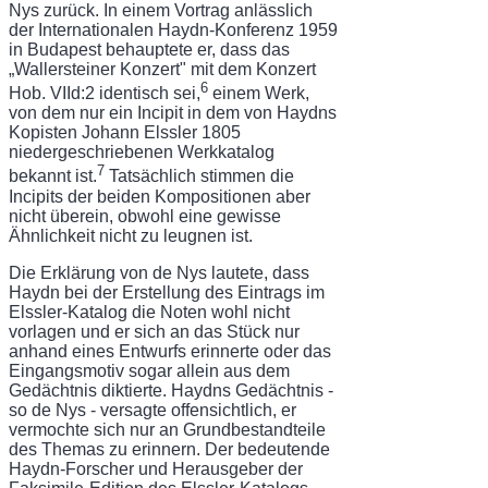
Nys zurück. In einem Vortrag anlässlich
der Internatio­nalen Haydn-Konferenz 1959
in Budapest behauptete er, dass das
„Wallersteiner Kon­zert" mit dem Konzert
6
Hob. VIId:2 identisch sei,
einem Werk,
von dem nur ein Incipit in dem von Haydns
Kopisten Johann Elssler 1805
niedergeschriebenen Werkkatalog
7
bekannt ist.
Tatsächlich stimmen die
Incipits der beiden Kompositionen aber
nicht überein, ob­wohl eine gewisse
Ähnlichkeit nicht zu leugnen ist.
Die Erklärung von de Nys lautete, dass
Haydn bei der Erstellung des Eintrags im
Elssler-Katalog die Noten wohl nicht
vorlagen und er sich an das Stück nur
anhand eines Entwurfs erinnerte oder das
Eingangsmotiv sogar allein aus dem
Gedächtnis diktierte. Haydns Gedächtnis -
so de Nys - versagte offensichtlich, er
vermochte sich nur an Grund­bestandteile
des Themas zu erinnern. Der bedeutende
Haydn-Forscher und Herausgeber der