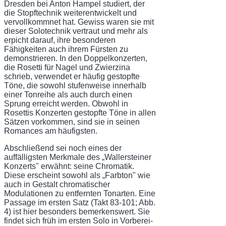
Dresden bei Anton Hampel studiert, der
die Stopftechnik weiterentwickelt und
vervollkommnet hat. Gewiss waren sie mit
dieser Solotechnik ver­traut und mehr als
erpicht darauf, ihre besonderen
Fähigkeiten auch ihrem Fürsten zu
demonstrieren. In den Doppelkonzerten,
die Rosetti für Nagel und Zwierzina
schrieb, verwendet er häufig gestopfte
Töne, die sowohl stufenweise innerhalb
einer Tonreihe als auch durch einen
Sprung erreicht werden. Obwohl in
Rosettis Konzerten gestopfte Töne in allen
Sätzen vorkommen, sind sie in seinen
Romances am häufigsten.
Abschließend sei noch eines der
auffälligsten Merkmale des „Wallersteiner
Konzerts" erwähnt: seine Chromatik.
Diese erscheint sowohl als „Farbton" wie
auch in Gestalt chroma­tischer
Modulationen zu entfernten Tonarten. Eine
Passage im ersten Satz (Takt 83-101; Abb.
4) ist hier besonders bemerkenswert. Sie
findet sich früh im ersten Solo in Vorberei­