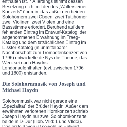
enthalten ist."
Allerdings stimmt dessen
Beset­zung nicht mit der des „Wallersteiner
Konzerts" überein, das außer den beiden
Solohörnern zwei Oboen,
zwei Tuttihörner
.
zwei Violinen,
zwei Violen
und eine
Bassstimme erfordert. Beruhend auf dem
fehlenden Eintrag im Entwurf-Katalog, der
angenommenen Erwäh­nung im Traeg-
Katalog und dem tatsächlichen Eintrag im
Elssler-Katalog (in unmittelba­rer
Nachbarschaft zum Trompetenkonzert von
1796) entwickelte de Nys die Theorie, das
Werk sei nach Haydns
Londonaufenthalten (evt. zwischen 1796
und 1800) entstanden.
Die Solohornmusik von Joseph und
Michael Haydn
Solohornmusik war nicht gerade eine
„Spezialität" der Brüder Haydn. Außer dem
er­wähnten verlorenen Hornkonzert schrieb
Joseph Haydn nur zwei Solohornkonzerte,
bei­de in D-Dur (Hob. VIId: 1 und VIId:3).
Das erste davon ist sowohl im Entwurf-