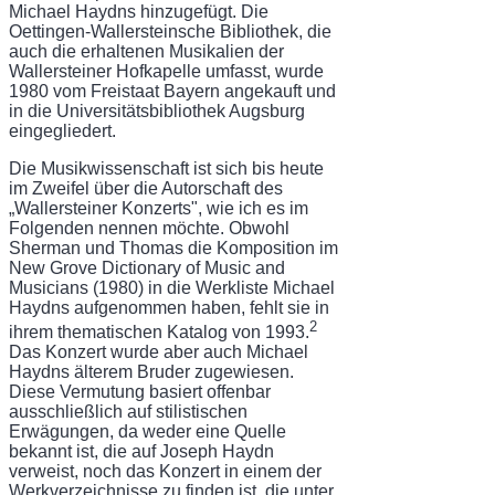
Michael Haydns hinzugefügt. Die
Oettingen-Wallersteinsche Bibliothek, die
auch die erhaltenen Musika­lien der
Wallersteiner Hofkapelle umfasst, wurde
1980 vom Freistaat Bayern angekauft und
in die Universitätsbibliothek Augsburg
eingegliedert.
Die Musikwissenschaft ist sich bis heute
im Zweifel über die Autorschaft des
„Waller­steiner Konzerts", wie ich es im
Folgenden nennen möchte. Obwohl
Sherman und Thomas die Komposition im
New Grove Dictionary of Music and
Musicians (1980) in die Werk­liste Michael
Haydns aufgenommen haben, fehlt sie in
2
ihrem thematischen Katalog von 1993.
Das Konzert wurde aber auch Michael
Haydns älterem Bruder zugewiesen.
Diese Vermutung basiert offenbar
ausschließlich auf stilistischen
Erwägungen, da weder eine Quelle
bekannt ist, die auf Joseph Haydn
verweist, noch das Konzert in einem der
Werk­verzeichnisse zu finden ist, die unter