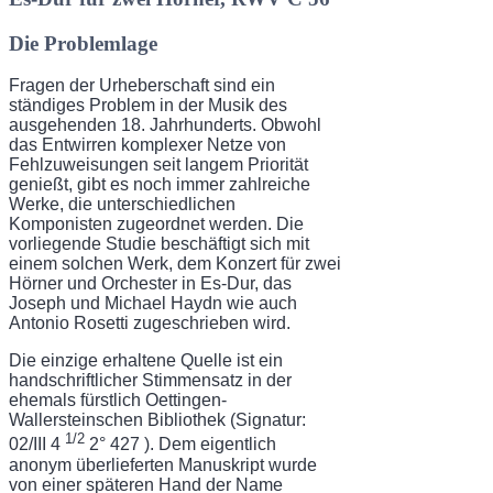
Die Problemlage
Fragen der Urheberschaft sind ein
ständiges Problem in der Musik des
ausgehenden 18. Jahr­hunderts. Obwohl
das Entwirren komplexer Netze von
Fehlzuweisungen seit langem Prio­rität
genießt, gibt es noch immer zahlreiche
Werke, die unterschiedlichen
Komponisten zugeordnet werden. Die
vorliegende Studie beschäftigt sich mit
einem solchen Werk, dem Konzert für zwei
Hörner und Orchester in Es-Dur, das
Joseph und Michael Haydn wie auch
Antonio Rosetti zugeschrieben wird.
Die einzige erhaltene Quelle ist ein
handschriftlicher Stimmensatz in der
ehemals fürst­lich Oettingen-
Wallersteinschen Bibliothek (Signatur:
1/2
02/III 4
2° 427 ). Dem eigentlich
anonym überlieferten Manuskript wurde
von einer späteren Hand der Name