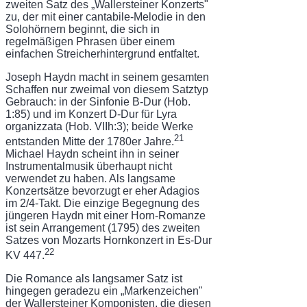
zweiten Satz des „Wallersteiner Konzerts"
zu, der mit einer cantabile-Melodie in den
Solohörnern beginnt, die sich in
regelmäßigen Phrasen über einem
einfachen Streicherhintergrund entfaltet.
Joseph Haydn macht in seinem gesamten
Schaffen nur zweimal von diesem Satztyp
Gebrauch: in der Sinfonie B-Dur (Hob.
1:85) und im Konzert D-Dur für Lyra
organizzata (Hob. VIIh:3); beide Werke
21
entstanden Mitte der 1780er Jahre.
Michael Haydn scheint ihn in seiner
Instrumentalmusik überhaupt nicht
verwendet zu haben. Als langsame
Konzert­sätze bevorzugt er eher Adagios
im 2/4-Takt. Die einzige Begegnung des
jüngeren Haydn mit einer Horn-Romanze
ist sein Arrangement (1795) des zweiten
Satzes von Mozarts Hornkonzert in Es-Dur
22
KV 447.
Die Romance als langsamer Satz ist
hingegen geradezu ein „Markenzeichen"
der Wal­lersteiner Komponisten, die diesen