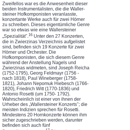
Zweifellos war es die Anwesenheit dieser
beiden Instrumentalisten, die die Waller­
steiner Hofkomponisten veranlasste,
konzertante Werke auch für zwei Hörner
zu schrei­ben. Dieses eigentümliche Genre
war so etwas wie eine Wallersteiner
16
„Spezialität".
Unter den 27 Konzerten,
die in Zwierzinas Verzeichnis aufgelistet
sind, befinden sich 19 Kon­zerte für zwei
Hörner und Orchester. Die
Hofkomponisten, die sich diesem Genre
wäh­rend der Anstellung Nagels und
Zwierzinas widmeten, sind Joseph Reicha
(1752-1795), Georg Feldmayr (1756 -
nach 1818), Paul Wineberger (1758-
1821), Johann Nepomuk Hiebesch (1766-
1820), Friedrich Witt (1770-1836) und
Antonio Rosetti (um 1750- 1792).
Wahrscheinlich ist einer von ihnen der
Urheber des „Wallersteiner Konzerts"; die
meisten Indizien sprechen für Rosetti.
Mindestens 20 Hornkonzerte können ihm
sicher zugeschrieben werden, darunter
befinden sich auch fünf