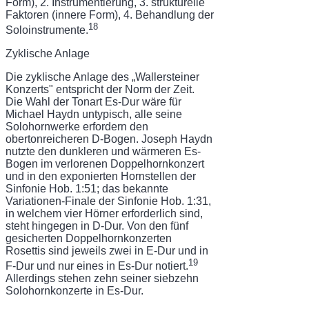
Form), 2. Instrumentierung, 3. strukturelle
Faktoren (innere Form), 4. Behandlung der
18
Soloinstrumente.
Zyklische Anlage
Die zyklische Anlage des „Wallersteiner
Konzerts" entspricht der Norm der Zeit.
Die Wahl der Tonart Es-Dur wäre für
Michael Haydn untypisch, alle seine
Solohornwerke erfordern den
obertonreicheren D-Bogen. Joseph Haydn
nutzte den dunkleren und wärmeren Es-
Bogen im verlorenen Doppelhornkonzert
und in den exponierten Hornstellen der
Sinfonie Hob. 1:51; das bekannte
Variationen-Finale der Sinfonie Hob. 1:31,
in welchem vier Hör­ner erforderlich sind,
steht hingegen in D-Dur. Von den fünf
gesicherten Doppelhorn­konzerten
Rosettis sind jeweils zwei in E-Dur und in
19
F-Dur und nur eines in Es-Dur no­tiert.
Allerdings stehen zehn seiner siebzehn
Solohornkonzerte in Es-Dur.