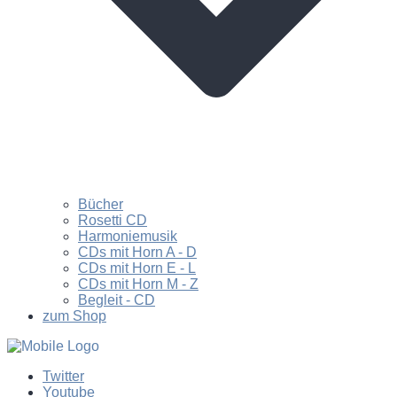
Bücher
Rosetti CD
Harmoniemusik
CDs mit Horn A - D
CDs mit Horn E - L
CDs mit Horn M - Z
Begleit - CD
zum Shop
Twitter
Youtube