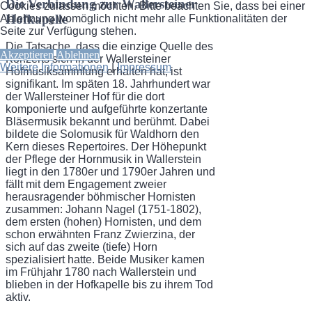
Die Verbindung zur Wallersteiner
Cookies zulassen möchten. Bitte beachten Sie, dass bei einer
Hofkapelle
Ablehnung womöglich nicht mehr alle Funktionalitäten der
Seite zur Verfügung stehen.
Die Tatsache, dass die einzige Quelle des
Akzeptieren
Ablehnen
Konzerts sich in der Wallersteiner
Weitere Informationen
|
Impressum
Hofmusik­sammlung erhalten hat, ist
signifikant. Im späten 18. Jahrhundert war
der Wallersteiner Hof für die dort
komponierte und aufgeführte konzertante
Bläsermusik bekannt und be­rühmt. Dabei
bildete die Solomusik für Waldhorn den
Kern dieses Repertoires. Der Höhe­punkt
der Pflege der Hornmusik in Wallerstein
liegt in den 1780er und 1790er Jahren und
fällt mit dem Engagement zweier
herausragender böhmischer Hornisten
zusammen: Jo­hann Nagel (1751-1802),
dem ersten (hohen) Hornisten, und dem
schon erwähnten Franz Zwierzina, der
sich auf das zweite (tiefe) Horn
spezialisiert hatte. Beide Musiker kamen
im Frühjahr 1780 nach Wallerstein und
blieben in der Hofkapelle bis zu ihrem Tod
aktiv.