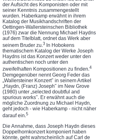
der Aufsicht des Komponisten oder mit
seiner Kennt­nis zusammengestellt
wurden. Haberkamp erwähnt in ihrem
Katalog der Musikhandschriften der
Oettingen-Wallersteinschen Bibliothek
(1976) zwar die Nennung Michael Haydns
auf dem Titelblatt, ordnet das Werk aber
3
seinem Bruder zu.
In Hobokens
thematischem Ka­talog der Werke Joseph
Haydns ist das Konzert weder unter den
authentischen noch unter den
4
zweifelhaften Kompositionen zu finden.
Demgegenüber nennt Georg Feder das
„Wallersteiner Konzert" in seinem Artikel
„Haydn, (Franz) Joseph" im New Grove
(1980) unter „selected doubtful and
spurious works". Er erwähnt auch die
mögliche Zuordnung zu Michael Haydn,
geht jedoch - wie Haberkamp - nicht näher
5
darauf ein.
Die Annahme, dass Joseph Haydn dieses
Doppelhornkonzert komponiert haben
könn­te, geht wahrscheinlich auf Carl de