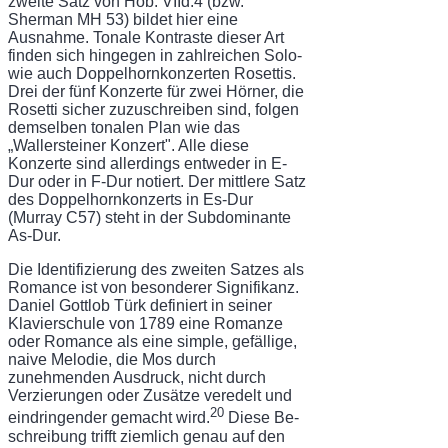
zweite Satz von Hob. VIId:4 (bzw.
Sherman MH 53) bildet hier eine
Ausnahme. Tonale Kontraste dieser Art
finden sich hin­gegen in zahlreichen Solo-
wie auch Doppelhornkonzerten Rosettis.
Drei der fünf Kon­zerte für zwei Hörner, die
Rosetti sicher zuzuschreiben sind, folgen
demselben tonalen Plan wie das
„Wallersteiner Konzert". Alle diese
Konzerte sind allerdings entweder in E-
Dur oder in F-Dur notiert. Der mittlere Satz
des Doppelhornkonzerts in Es-Dur
(Murray C57) steht in der Subdominante
As-Dur.
Die Identifizierung des zweiten Satzes als
Romance ist von besonderer Signifikanz.
Daniel Gottlob Türk definiert in seiner
Klavierschule von 1789 eine Romanze
oder Romance als eine simple, gefällige,
naive Melodie, die Mos durch
zunehmenden Ausdruck, nicht durch
Verzierungen oder Zusätze veredelt und
20
eindringender gemacht wird.
Diese Be­
schreibung trifft ziemlich genau auf den