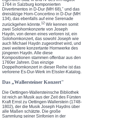
1764 in Salzburg komponierten
Divertimentos in D-Dur (MH 68)," und das
dreisätzige Horn-Concertino in D-Dur (MH
134), das ebenfalls auf eine Serenade
12
zurück­gehen könnte.
Wir kennen somit
zwei Solohornkonzerte von Joseph
Haydn, von denen eines verloren ist, ein
Solohornkonzert, das sowohl Joseph wie
auch Michael Haydn zuge­ordnet wird, und
zwei weitere konzertante Hornwerke des
jüngeren Haydn. Alle diese
Kompositionen stammen offenbar aus den
1760er Jahren. Das einzige
Doppelhornkonzert in dieser Reihe ist das
verlorene Es-Dur-Werk im Elssler-Katalog.
Das „Wallersteiner Konzert"
Die Oettingen-Wallersteinsche Bibliothek
ist reich an Musik aus der Zeit des Fürsten
Kraft Ernst zu Oettingen-Wallerstein (1748-
1802), der die Musik Joseph Haydns über
alle Ma­ßen schätzte. Die große
Sammlung seiner Sinfonien in der