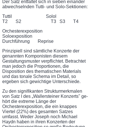
Der Satz entfaltet sich in sieben einander
abwechselnden Tutti- und Solo-Sektionen:
Tuttil Solol
T2 S2 T3 S3 T4
Orchesterexposition
Soloexposition
Durchführung Reprise
Prinzipiell sind sämtliche Konzerte der
genannten Komponisten diesem
Gestaltungsmuster verpflichtet. Betrachtet
man jedoch die Proportionen, die
Disposition des thematischen Materials
und das tonale Schema im Detail, so
ergeben sich gewichtige Unterschiede.
Zu den signifikanten Strukturmerkmalen
von Satz I des „Wallersteiner Konzerts" ge­
hört die extreme Länge der
Orchesterexposition, die ein knappes
Viertel (22%) des ge­samten Satzes
umfasst. Weder Joseph noch Michael
Haydn haben in ihren Konzerten der
Orchesterexposition so große Bedeutung