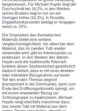
beigemessen. Für Michael Haydn liegt der
Durch­schnitt bei 16,2%, in den Werken
seines Bruders liegt er nur um ein
Geringes höher (16,3%). In Rosettis
Doppelhornkonzerten beträgt er hingegen
meist ca. 25%.
Die Disposition des thematischen
Materials bietet eine weitere
Vergleichsmöglichkeit. Vor allem bei dem
Material, das im zweiten Tutti wieder
verwendet wird, gibt es Interes­santes zu
entdecken. In den Werken des älteren
Haydn wird die traditionelle Ritornell-
funktion dieser Struktureinheit gewöhnlich
dadurch betont, dass er mit einer direkten
oder indirekten Bezugnahme auf einen
Teil des ersten Themas beginnt
(transponiert in die Domi­nante), dann zum
Ende des Eröffnungsritornells springt, um
mit einem erweiterten Bezug zur
Schlussgruppe zu kadenzieren. Michael
Haydn neigt ebenfalls manchmal dazu,
das zweite Tutti mit Material aus dem
ersten Thema einzuleiten, obwohl er