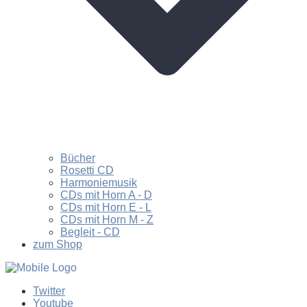
Bücher
Rosetti CD
Harmoniemusik
CDs mit Horn A - D
CDs mit Horn E - L
CDs mit Horn M - Z
Begleit - CD
zum Shop
Twitter
Youtube