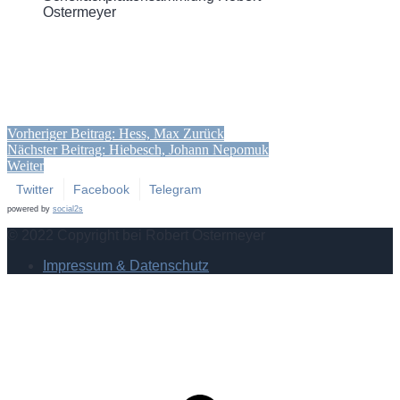
Ostermeyer
Vorheriger Beitrag: Hess, Max
Zurück
Nächster Beitrag: Hiebesch, Johann Nepomuk
Weiter
Twitter
Facebook
Telegram
powered by
social2s
© 2022 Copyright bei Robert Ostermeyer
Impressum & Datenschutz