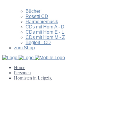
Bücher
Rosetti CD
Harmoniemusik
CDs mit Horn A - D
CDs mit Horn E - L
CDs mit Horn M - Z
Begleit - CD
zum Shop
Home
Personen
Hornisten in Leipzig