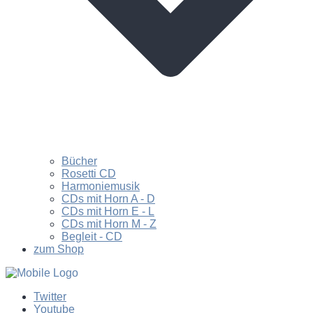
Bücher
Rosetti CD
Harmoniemusik
CDs mit Horn A - D
CDs mit Horn E - L
CDs mit Horn M - Z
Begleit - CD
zum Shop
Twitter
Youtube