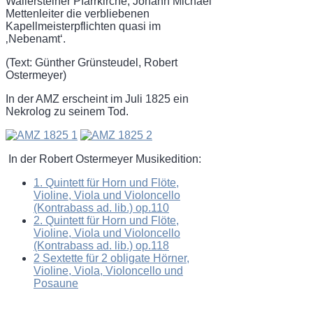
Wallersteiner Pfarrkirche, Johann Michael
Mettenleiter die verbliebenen
Kapellmeisterpflichten quasi im
‚Nebenamt‘.
(Text: Günther Grünsteudel, Robert
Ostermeyer)
In der AMZ erscheint im Juli 1825 ein
Nekrolog zu seinem Tod.
In der Robert Ostermeyer Musikedition:
1. Quintett für Horn und Flöte,
Violine, Viola und Violoncello
(Kontrabass ad. lib.) op.110
2. Quintett für Horn und Flöte,
Violine, Viola und Violoncello
(Kontrabass ad. lib.) op.118
2 Sextette für 2 obligate Hörner,
Violine, Viola, Violoncello und
Posaune