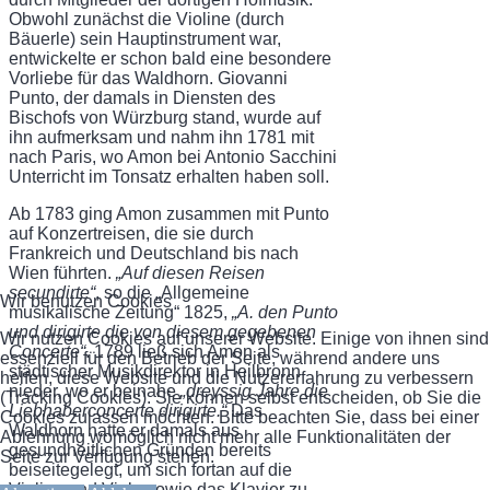
Obwohl zunächst die Violine (durch
Bäuerle) sein Hauptinstrument war,
entwickelte er schon bald eine besondere
Vorliebe für das Waldhorn. Giovanni
Punto, der damals in Diensten des
Bischofs von Würzburg stand, wurde auf
ihn aufmerksam und nahm ihn 1781 mit
nach Paris, wo Amon bei Antonio Sacchini
Unterricht im Tonsatz erhalten haben soll.
Ab 1783 ging Amon zusammen mit Punto
auf Konzertreisen, die sie durch
Frankreich und Deutschland bis nach
Wien führten.
„Auf diesen Reisen
secundirte“
, so die „Allgemeine
Wir benutzen Cookies
musikalische Zeitung“ 1825,
„A. den Punto
und dirigirte die von diesem gegebenen
Wir nutzen Cookies auf unserer Website. Einige von ihnen sind
Concerte“
. 1789 ließ sich Amon als
essenziell für den Betrieb der Seite, während andere uns
städtischer Musikdirektor in Heilbronn
helfen, diese Website und die Nutzererfahrung zu verbessern
nieder, wo er beinahe
„dreyssig Jahre die
(Tracking Cookies). Sie können selbst entscheiden, ob Sie die
Liebhaberconcerte dirigirte.“
Das
Cookies zulassen möchten. Bitte beachten Sie, dass bei einer
Waldhorn hatte er damals aus
Ablehnung womöglich nicht mehr alle Funktionalitäten der
gesundheitlichen Gründen bereits
Seite zur Verfügung stehen.
beiseitegelegt, um sich fortan auf die
Violine und Viola sowie das Klavier zu