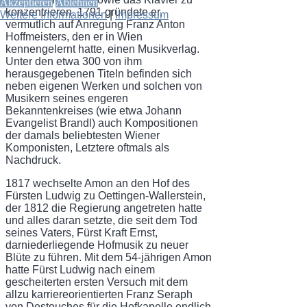
Akzeptieren
Ablehnen
konzentrieren. 1791 gründete er,
Weitere Informationen
|
Impressum
vermutlich auf Anregung Franz Anton
Hoffmeisters, den er in Wien
kennengelernt hatte, einen Musikverlag.
Unter den etwa 300 von ihm
herausgegebenen Titeln befinden sich
neben eigenen Werken und solchen von
Musikern seines engeren
Bekanntenkreises (wie etwa Johann
Evangelist Brandl) auch Kompositionen
der damals beliebtesten Wiener
Komponisten, Letztere oftmals als
Nachdruck.
1817 wechselte Amon an den Hof des
Fürsten Ludwig zu Oettingen-Wallerstein,
der 1812 die Regierung angetreten hatte
und alles daran setzte, die seit dem Tod
seines Vaters, Fürst Kraft Ernst,
darniederliegende Hofmusik zu neuer
Blüte zu führen. Mit dem 54-jährigen Amon
hatte Fürst Ludwig nach einem
gescheiterten ersten Versuch mit dem
allzu karriereorientierten Franz Seraph
von Destouches für die Hofkapelle endlich