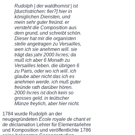
Rudolph | der waldhornist | ist
[durchstrichen: fier?] hier in
königlichen Diensten, und
mein sehr guter freünd. er
versteht die Composition aus
dem grund, und schreibt schön.
Dieser hat mir die organisten
stelle angetragen zu Versailles,
wen ich sie anehmen will. sie
trägt das jahr 2000 liv:res; da
muß ich aber 6 Monath zu
Versailles leben. die übrigen 6
zu Paris, oder wo ich will. ich
glaube aber nicht das ich es
anehmen werde. ich muß guter
freünde rath darüber hören.
2000 liv:res ist doch kein so
grosses geld. in teütscher
Münze freylich, aber hier nicht.
1784 wurde Rudolph an der
neugegründeten
École royale de chant et
de déclamation
Lehrer für Elementarlehre
und Komposition und veröffentlichte 1786