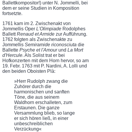
Ballettkompositor!) unter N. Jommelli, bei
dem er seine Studien in Komposition
fortsetzte.
1761 kam im 2. Zwischenakt von
Jommellis Oper
L'Olimpiade
Rodolphes
Ballett
Renaud et Armide
zur Aufführung.
1762 folgten als Zwischenakte zu
Jommellis
Semiramide riconosciuta
die
Ballette
Psyche et l'Amour
und
La Mort
d'Hercule
. Als Solist trat er bei
Hofkonzerten mit dem Horn hervor, so am
19. Febr. 1763 mit P. Nardini, A. Lolli und
den beiden Oboisten Plà:
»Herr Rudolph zwang die
Zuhörer durch die
harmonischen und sanften
Töne, die aus seinem
Waldhorn erschalleten, zum
Erstaunen. Die ganze
Versammlung blieb, so lange
er sich hören ließ, in einer
unbeschreiblichen
Verzückung«