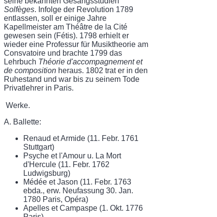
seine bekannten Gesangsstudien
Solfèges
. Infolge der Revolution 1789
entlassen, soll er einige Jahre
Kapellmeister am Théâtre de la Cité
gewesen sein (Fétis). 1798 erhielt er
wieder eine Professur für Musiktheorie am
Consvatoire und brachte 1799 das
Lehrbuch
Théorie d'accompagnement et
de composition
heraus. 1802 trat er in den
Ruhestand und war bis zu seinem Tode
Privatlehrer in Paris.
Werke.
A. Ballette:
Renaud et Armide (11. Febr. 1761
Stuttgart)
Psyche et l'Amour u. La Mort
d'Hercule (11. Febr. 1762
Ludwigsburg)
Médée et Jason (11. Febr. 1763
ebda., erw. Neufassung 30. Jan.
1780 Paris, Opéra)
Apelles et Campaspe (1. Okt. 1776
Paris).