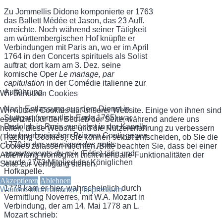
Zu Jommellis Didone komponierte er 1763
das Ballett Médée et Jason, das 23 Auff.
erreichte. Noch während seiner Tätigkeit
am württembergischen Hof knüpfte er
Verbindungen mit Paris an, wo er im April
1764 in den Concerts spirituels als Solist
auftrat; dort kam am 3. Dez. seine
komische Oper
Le mariage, par
capitulation
in der Comédie italienne zur
Aufführung.
Wir benutzen Cookies
Nach Entlassung aus dem Dienst in
Wir nutzen Cookies auf unserer Website. Einige von ihnen sind
Stuttgart (vermutlich Ende 1765) war
essenziell für den Betrieb der Seite, während andere uns
Rudolph in Paris zunächst in der Kapelle
helfen, diese Website und die Nutzererfahrung zu verbessern
des bourbonischen Prinzen Conti, gegen
(Tracking Cookies). Sie können selbst entscheiden, ob Sie die
1770 in der
»musique des petits
Cookies zulassen möchten. Bitte beachten Sie, dass bei einer
appartements du roi«
(Fétis) tätig und
Ablehnung womöglich nicht mehr alle Funktionalitäten der
wurde 1773 Mitglied der Königlichen
Seite zur Verfügung stehen.
Hofkapelle.
Akzeptieren
Ablehnen
1778 kam er hier, wahrscheinlich durch
Weitere Informationen
|
Impressum
Vermittlung Noverres, mit W.A. Mozart in
Verbindung, der am 14. Mai 1778 an L.
Mozart schrieb: