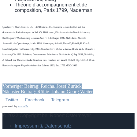
Théorie d'accompagnement et de
composition, Paris 1799, Naderman.
Quellen: H. Abert, Einl. zu DDT 43/44; ders., J.G. Noverre u. sein Einfluß auf die
dramatische Ballettkompos. in JbP XV, 1908; ders., Die dramatische Musik in Herzog
Karl Eugen v. Württemberg u. seine Zeit, H. 7, Eßlingen 1905, Neff; ders., Niccolo
Jommelli als Opernkomp., Halle 1908, Niemeyer; AdlerH; EitnerQ; FetisB; R. Krauß,
Das Stuttgarter Hoftheater, Stg. 1908, Metzler; E.H. Müller v. Asow, Briefe W.A. Mozarts ;
Metzner; Chr. F.D. Schubart, Gesammelte Schriften u. Schicksale V, Stg. 1839, Scheible;
J. Sittard, Zur Geschichte der Musik u. des Theaters am Württ. Hofe II, Stg. 1891; J. Uriot,
Beschreibung der Feyerlichkeiten des Jahres 1763, Stg. 1763.MGG 1986
Vorheriger Beitrag: Reicha, Josef
Zurück
Nächster Beitrag: Röllig, Johann Georg
Weiter
Twitter
Facebook
Telegram
powered by
social2s
© 2022 Copyright bei Robert Ostermeyer
Impressum & Datenschutz