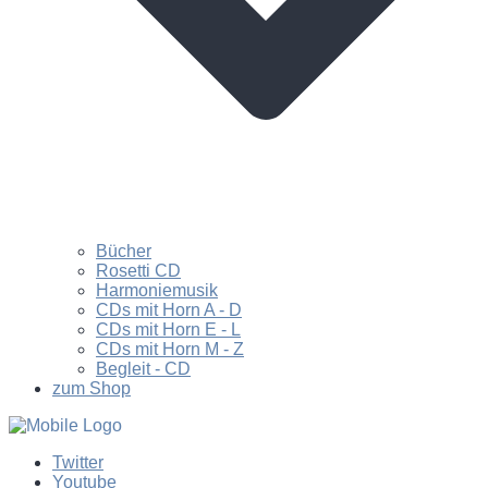
Bücher
Rosetti CD
Harmoniemusik
CDs mit Horn A - D
CDs mit Horn E - L
CDs mit Horn M - Z
Begleit - CD
zum Shop
Twitter
Youtube