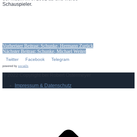
Schauspieler.
Vorheriger Beitrag: Schunke, Hermann
Zurück
Nächster Beitrag: Schunke, Michael
Weiter
Twitter
Facebook
Telegram
powered by
social2s
© 2022 Copyright bei Robert Ostermeyer
Impressum & Datenschutz