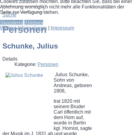
Cookies zulassen möchten. Bitte beachten Sie, dass bei einer
Ablehnung womöglich nicht mehr alle Funktionalitäten der
Seite zur Verfügung stehen.
Suche
Akzeptieren
Ablehnen
Personen
Weitere Informationen
|
Impressum
Schunke, Julius
Details
Kategorie:
Personen
Julius
Schunke,
Sohn von
Andreas, geboren
1808,
trat 1820 mit
seinem Bruder
Carl öffentlich mit
dem Horn auf,
wurde in Berlin
kgl. Hornist, sagte
der Musik im J. 1831 ab und wurde